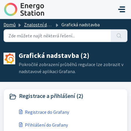
Přeskočit na hlavní obsah
Domů
Znalostní databáze
Grafická nadstavba
Grafická nadstavba (2)
Pokročilé zobrazení průběhů regulace lze zobrazit v
nadstavové aplikaci Grafana.
Registrace a přihlášení (2)
Registrace do Grafany
Přihlášení do Grafany