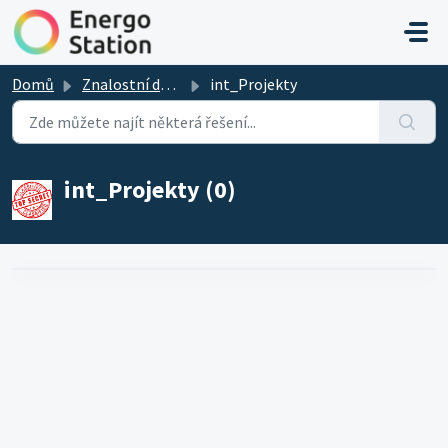
Přeskočit na hlavní obsah
Domů
Znalostní databáze
int_Projekty
int_Projekty (0)