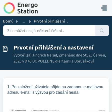
Přeskočit na hlavní obsah
Domů
...
Prvotní přihlášení a nastavení
Prvotní přihlášení a nastavení
Vytvořil(a) Jindřich Nerad, Změněno dne St, 25 Červen,
2025 v 8:46 DOPOLEDNE dle Kamila Dorušáková
1. Po založení uživatele přijde na zadanou e-mailovou
adresu e-mail s výzvou pro zadání hesla.