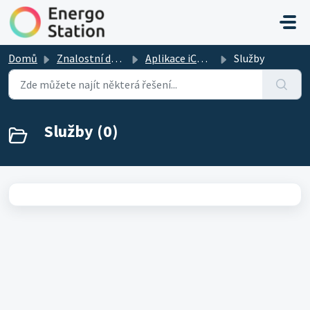
Přeskočit na hlavní obsah
Domů
Znalostní databáze
Aplikace iCOOL 4
Služby
Služby (0)