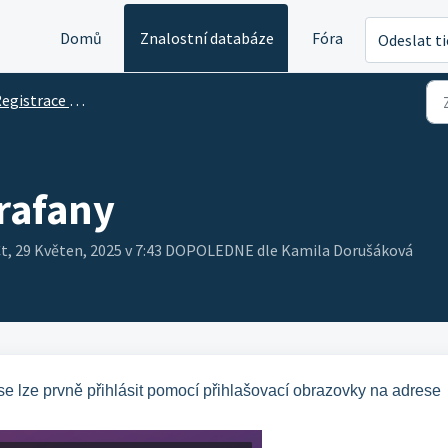
Domů
Znalostní databáze
Fóra
Odeslat t
gistrace a přihlášení
Grafany
Čt, 29 Květen, 2025 v 7:43 DOPOLEDNE dle Kamila Dorušáková
e lze prvně přihlásit pomocí přihlašovací obrazovky na adrese