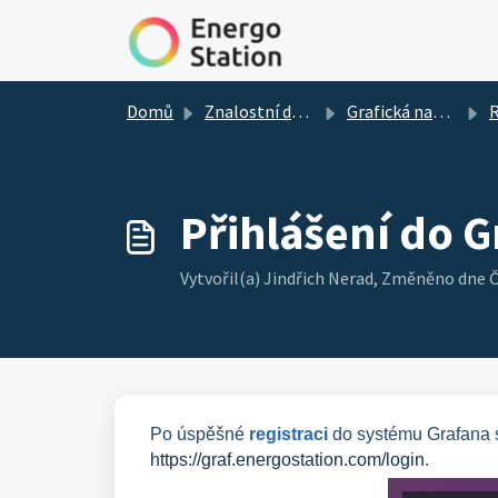
Přeskočit na hlavní obsah
Domů
Znalostní databáze
Grafická nadstavba
Re
Přihlášení do 
Vytvořil(a) Jindřich Nerad, Změněno dne 
Po úspěšné
registraci
do systému Grafana s
https://graf.energostation.com/login
.