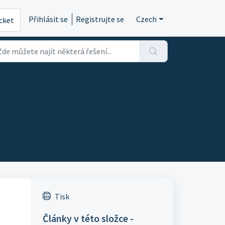
Přihlásit se
Registrujte se
Czech
icket
Tisk
Články v této složce -